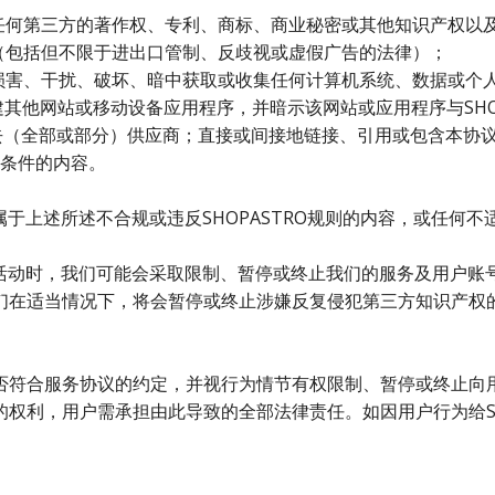
任何第三方的著作权、专利、商标、商业秘密或其他知识产权以
（包括但不限于进出口管制、反歧视或虚假广告的法律）；
损害、干扰、破坏、暗中获取或收集任何计算机系统、数据或个
建其他网站或移动设备应用程序，并暗示该网站或应用程序与SHOP
RO失去（全部或部分）供应商；直接或间接地链接、引用或包含本协议
条件的内容。
属于上述所述不合规或违反SHOPASTRO规则的内容，或任何不适
的活动时，我们可能会采取限制、暂停或终止我们的服务及用户账号
们在适当情况下，将会暂停或终止涉嫌反复侵犯第三方知识产权
否符合服务协议的约定，并视行为情节有权限制、暂停或终止向
权利，用户需承担由此导致的全部法律责任。如因用户行为给SH