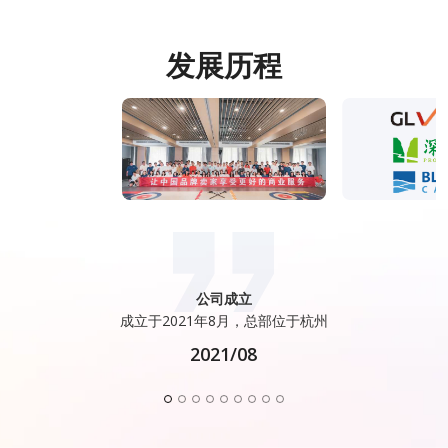
发展历程
Google 合作
天使轮投资
义乌分公司
深圳分公司
公司成立
星盘建站
白鲸数智
阿里合作
A轮融资
建站产品上线，收获第一批种子客户
成立于2021年8月，总部位于杭州
获得天使轮融资，3600万人民币
获得A轮融资，1000万美金
白鲸数智营销，产品上线
成为Google合作伙伴
与阿里签署合作协议
成立义乌分公司
成立深圳分公司
2021/08
2021/09
2021/11
2021/11
2022/02
2022/03
2022/06
2022/11
2022/12